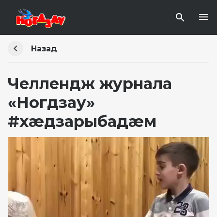
Назад
Челлендж журнала
«Ногдзау»
#хæдзарыбадæм
Видеоплеер