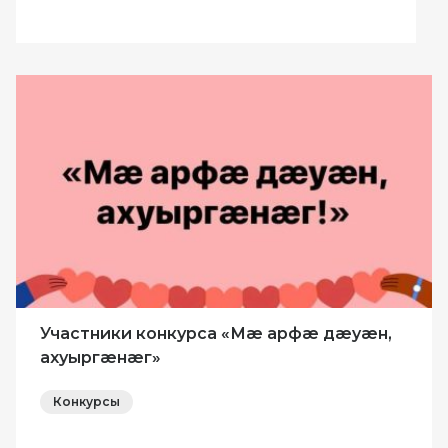
Участники конкурса «Мæ арфæ дæyæн,
ахуыргæнæг»
Конкурсы