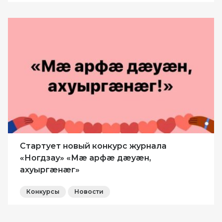
Стартует новый конкурс журнала
«Ногдзау» «Мæ арфæ дæуæн,
ахуыргæнæг»
Конкурсы
Новости