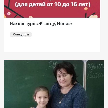
Нæ конкурс «Æгас цу, Ног аз».
Конкурсы