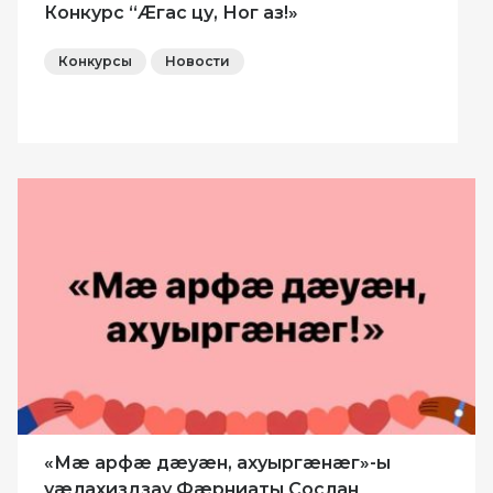
Конкурс “Æгас цу, Ног аз!»
Конкурсы
Новости
«Мæ арфæ дæyæн, ахуыргæнæг»-ы
уæлахиздзау Фæрниаты Сослан