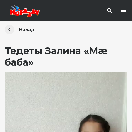
Назад
Тедеты Залина «Мæ
баба»
Видеоплеер