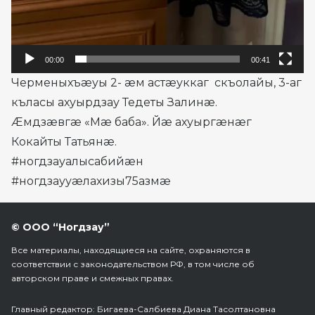
00:00
00:41
Черменыхъæуы 2- æм астæуккаг скъолайы, 3-аг
къласы ахуырдзау Тедеты Залинæ.
Æмдзæвгæ «Мæ баба». Йæ ахуыргæнæг
Кокайты Татьянæ.
#ногдзауалысабийæн
#ногдзаууæлахизы75азмæ
© ООО “Ногдзау”
Все материалы, находящиеся на сайте, охраняются в
соответствии с законодательством РФ, в том числе об
авторском праве и смежных правах.
Главный редактор: Бигаева-Салбиева Диана Тасолтановна