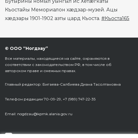
Бутырины номыл уынгыл ис Хетæгкаты
Къостайы Мемориалон хæдзар-музей. Ацы
хæдзары 1901-1902 азты цард Къоста.
#Къоста165
© ООО “Ногдзау”
Все материалы, находящиеся на сайте, охраняются в
соответствии с законодательством РФ, в том числе об
авторском праве и смежных правах.
Главный редактор: Бигаева-Салбиева Диана Тасолтановна
Телефон редакции 70-09-29, +7 (989) 747-22-35
Еmail: nogdzau@kpmk.alania.gov.ru
Разработка сайта:
Web Robot