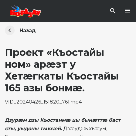
Назад
Проект «Къостайы
ном» арæзт у
Хетæгкаты Къостайы
165 азы бонмæ.
VID_20240426_151820_761.mp4
Дзурæм дзы Къостаимæ цы бынæттæ баст
сты, уыдоны тыххæй.
Дзæуджыхъæуы,