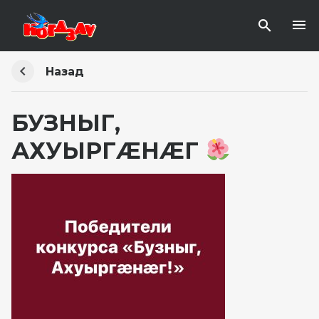
Назад
БУЗНЫГ,
АХУЫРГÆНÆГ