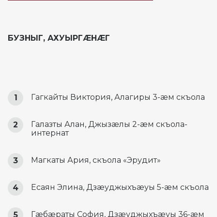
БУЗНЫГ, АХУЫРГÆНÆГ
Гагкайты Виктория, Алагиры 3-æм скъола
Галазты Алан, Джызæлы 2-æм скъола-
интернат
Магкаты Ария, скъола «Эрудит»
Есаян Элина, Дзæуджыхъæуы 5-æм скъола
Гæбæраты София, Дзæуджыхъæуы 36-æм