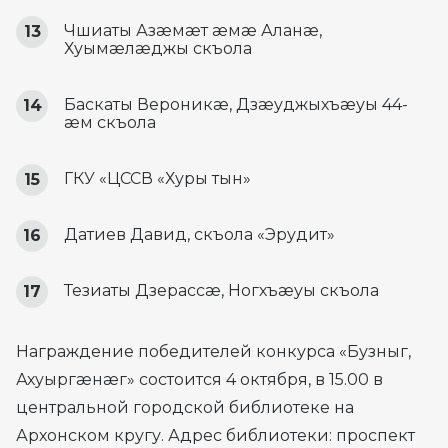
Чшиаты Азæмæт æмæ Аланæ,
Хуымæлæджы скъола
Баскаты Вероникæ, Дзæуджыхъæуы 44-
æм скъола
ГКУ «ЦССВ «Хуры тын»
Датиев Давид, скъола «Эрудит»
Тезиаты Дзерассæ, Ногхъæуы скъола
Награждение победителей конкурса «Бузныг,
Ахуыргæнæг» состоится 4 октября, в 15.00 в
центральной городской библиотеке на
Архонском кругу. Адрес библиотеки: проспект