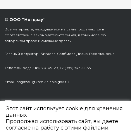
© ООО “Ногдзау”
Все материалы, находящиеся на сайте, охраняются в
соответствии с законодательством РФ, в том числе об
авторском праве и смежных правах.
Главный редактор: Бигаева-Салбиева Диана Тасолтановна
Телефон редакции 70-09-29, +7 (989) 747-22-35
Еmail: nogdzau@kpmk.alania.gov.ru
Разработка сайта:
Web Robot
Этот сайт использует cookie для хранения
данных.
Продолжая использовать сайт, вы даете
По заказу Комитета по делам печати и массовых
согласие на работу с этими файлами.
коммуникаций РСО-Алания