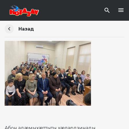
Назад
Абон адæмыхæттыты хæлардзинады