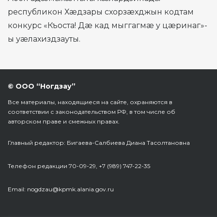
республикон Хæдзары схорзæхджын кодтам
конкурс «Къоста! Дæ кад мыггагмæ y цæринаг»-
ы уæлахиздзауты.
© ООО “Ногдзау”
Все материалы, находящиеся на сайте, охраняются в
соответствии с законодательством РФ, в том числе об
авторском праве и смежных правах.
Главный редактор: Бигаева-Салбиева Диана Тасолтановна
Телефон редакции 70-09-29, +7 (989) 747-22-35
Еmail: nogdzau@kpmk.alania.gov.ru