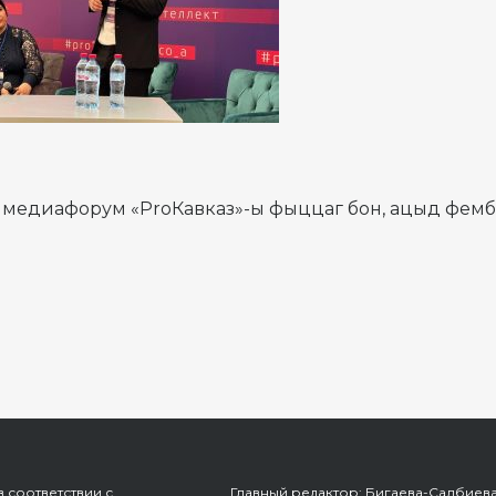
 медиафорум «ProКавказ»-ы фыццаг бон, ацыд фемб
 соответствии с
Главный редактор: Бигаева-Салбиев