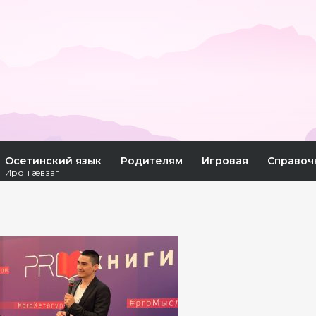
Осетинский язык
Родителям
Игровая
Справоч
Ирон æвзаг