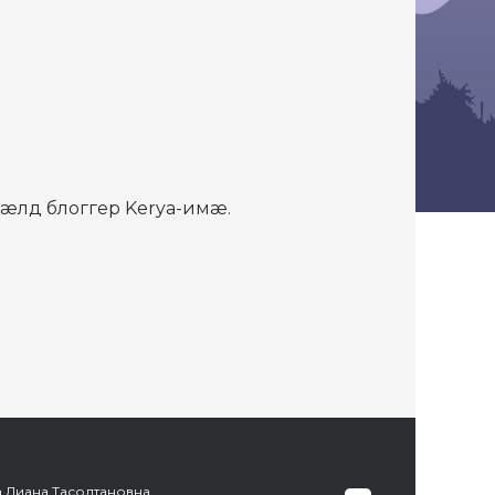
æлд блоггер Kerya-имæ.
а Диана Тасолтановна