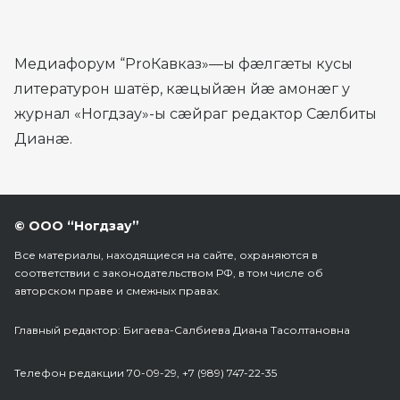
Медиафорум “ProКавказ»—ы фæлгæты кусы
литературон шатёр, кæцыйæн йæ амонæг у
журнал «Ногдзау»-ы сæйраг редактор Сæлбиты
Дианæ.
© ООО “Ногдзау”
Все материалы, находящиеся на сайте, охраняются в
соответствии с законодательством РФ, в том числе об
авторском праве и смежных правах.
Главный редактор: Бигаева-Салбиева Диана Тасолтановна
Телефон редакции 70-09-29, +7 (989) 747-22-35