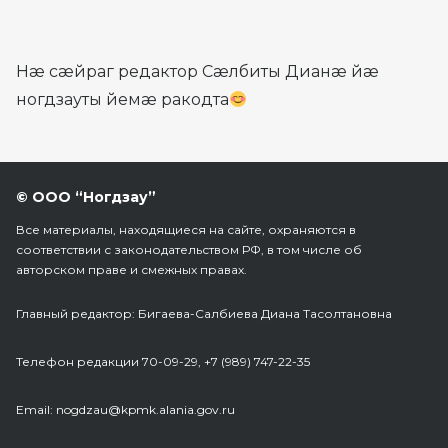
Нæ cæйраг редактор Сæлбиты Дианæ йæ
ногдзауты йемæ ракодта
© ООО “Ногдзау”
Все материалы, находящиеся на сайте, охраняются в
соответствии с законодательством РФ, в том числе об
авторском праве и смежных правах.
Главный редактор: Бигаева-Салбиева Диана Тасолтановна
Телефон редакции 70-09-29, +7 (989) 747-22-35
Еmail: nogdzau@kpmk.alania.gov.ru