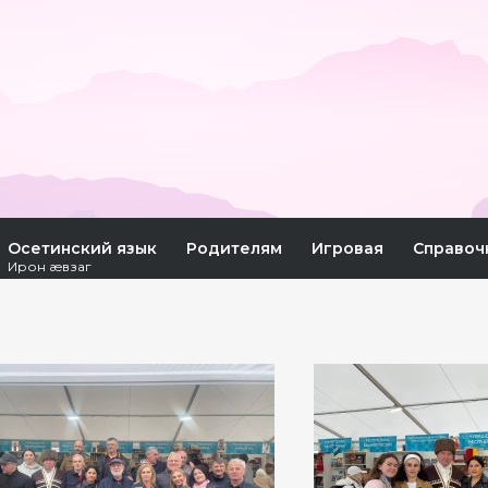
Осетинский язык
Родителям
Игровая
Справоч
Ирон æвзаг