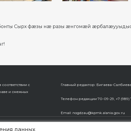
бонты Сырх фæзы нæ разы æнгомæй æрбалæууыдыс
г!
 соответствии с
Главный редактор: Бигаева-Салбиев
раве и смежных
Телефон редакции 70-09-29, +7 (989) 
Еmail: nogdzau@kpmk.alania.gov.ru
и и массовых коммуникаций РСО-Алания
нения данных.