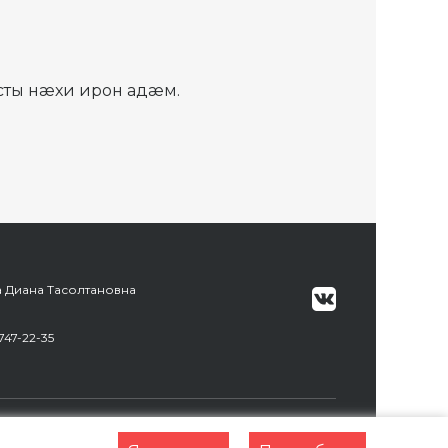
ты нæхи ирон адæм.
а Диана Тасолтановна
747-22-35
Разработка сайта:
Web Robot