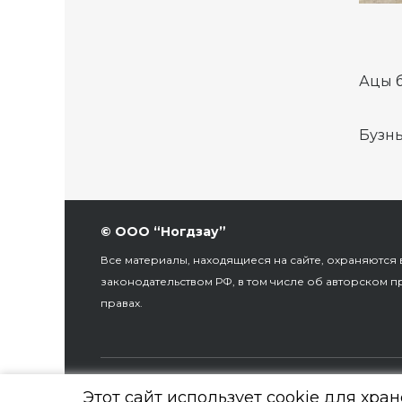
Ацы 
Бузны
© ООО “Ногдзау”
Все материалы, находящиеся на сайте, охраняются в
законодательством РФ, в том числе об авторском п
правах.
По заказу Комитета по делам печат
Этот сайт использует cookie для хра