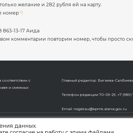
 только желание и 282 рубля ей на карту.
ё номер
8 863-13-17 Аида
рвом комментарии повторим номер, чтобы просто с
 соответствии с
Главный редактор: Бигаева-Салбиев
раве и смежных
Телефон редакции 70-09-29, +7 (989) 
Еmail: nogdzau@kpmk.alania.gov.ru
и и массовых коммуникаций РСО-Алания
нения данных.
ете согласие на работу с этими файлами.