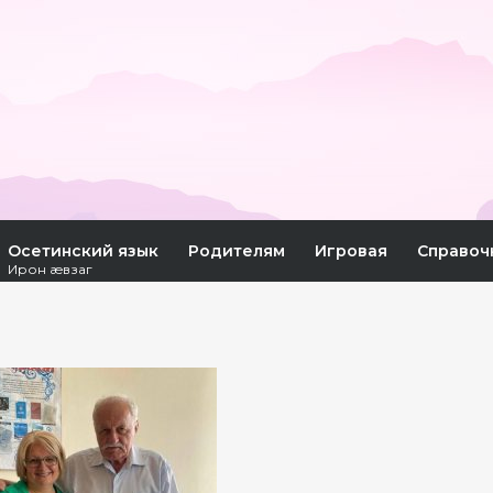
Осетинский язык
Родителям
Игровая
Справоч
Ирон æвзаг