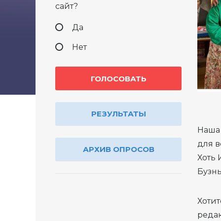
сайт?
Да
Нет
РЕЗУЛЬТАТЫ
Наша 
для в
АРХИВ ОПРОСОВ
Хоть 
Бузны
Хотит
редак