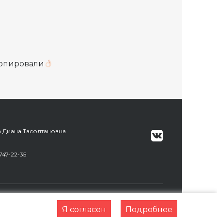
копировали
а Диана Тасолтановна
747-22-35
Разработка сайта:
Web Robot
Я согласен
Подробнее