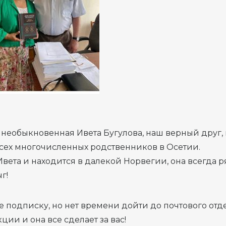
необыкновенная Ивета Бугулова, наш верный друг,
сех многочисленных родственников в Осетии.
Ивета и находится в далекой Норвегии, она всегда 
г!
е подписку, но нет времени дойти до почтового от
ции и она все сделает за вас!