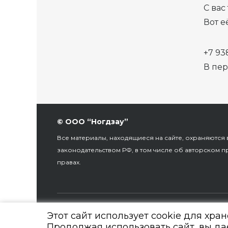
С вас
Вот е
+7 93
В пе
© ООО “Ногдзау”
Все материалы, находящиеся на сайте, охраняются в
законодательством РФ, в том числе об авторском п
правах.
По заказу Комитета по делам печат
Этот сайт использует cookie для хра
Продолжая использовать сайт, вы да