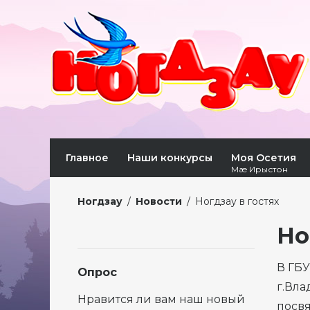
Главное
Наши конкурсы
Моя Осетия
Мæ Ирыстон
Ногдзау
/
Новости
/
Ногдзау в гостях
Но
В ГБ
Опрос
г.Вла
Нравится ли вам наш новый
посвя