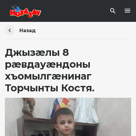
Назад
Джызæлы 8
рæвдауæндоны
хъомылгæнинаг
Торчынты Костя.
Видеоплеер