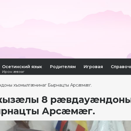
Осетинский язык
Родителям
Игровая
Справоч
Ирон æвзаг
доны хъомылгæнинаг Бырнацты Арсæмæг.
ызæлы 8 рæвдауæндоны
рнацты Арсæмæг.
оплеер