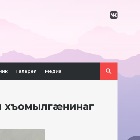
ник
Галерея
Медиа
 хъомылгæнинаг