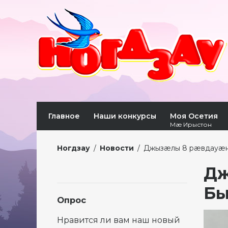
Главное
Наши конкурсы
Моя Осетия
Мæ Ирыстон
Ногдзау
/
Новости
/
Джызæлы 8 рæвдауæн
Дж
Бы
Опрос
Виде
Нравится ли вам наш новый