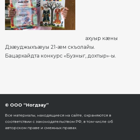
ахуыр кæны
Дзæуджыхъæуы 21-æм скъолайы.
Бацархайдта конкурс «Бузныг, дохтыр»-ы.
© ООО “Ногдзау”
Все материалы, находящиеся на сайте, охраняются в
соответствии с законодательством РФ, в том числе об
авторском праве и смежных правах.