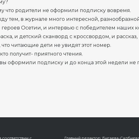
му?
у что родители не оформили подписку вовремя.
ду тем, в журнале много интересной, разнообразн
 героев Осетии, и интервью с победителем наших ко
аска, и детский сканворд с кроссвордом, и рассказ, 
 что читающие дети не увидят этот номер.
кто получит- приятного чтения.
вы оформили подписку и до конца этой недели не 
 соответствии с
Главный редактор: Бигаева-Салбиев