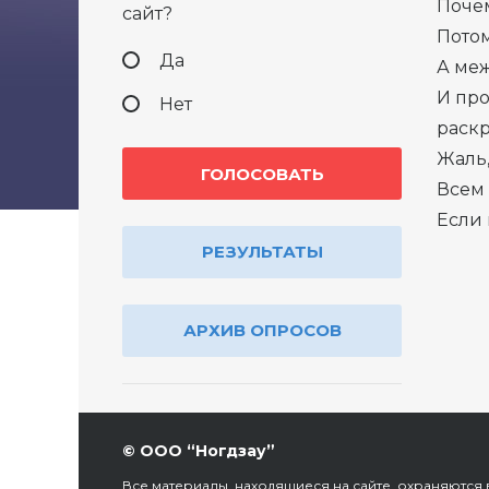
Поче
сайт?
Потом
Да
А меж
И про
Нет
раскр
Жаль,
Всем 
Если 
РЕЗУЛЬТАТЫ
АРХИВ ОПРОСОВ
© ООО “Ногдзау”
Все материалы, находящиеся на сайте, охраняются в