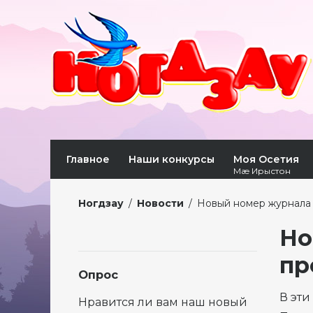
Главное
Наши конкурсы
Моя Осетия
Мæ Ирыстон
Ногдзау
/
Новости
/
Новый номер журнала 
Но
пр
Опрос
В эти
Нравится ли вам наш новый