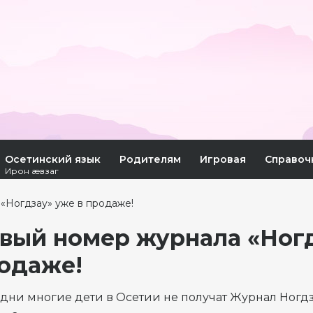
Осетинский язык
Родителям
Игровая
Справоч
Ирон æвзаг
«Ногдзау» уже в продаже!
вый номер журнала «Ногд
одаже!
 дни многие дети в Осетии не получат Журнал Ногдз