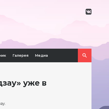
ник
Галерея
Медиа
зау» уже в
ау.