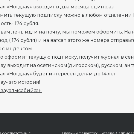
л «Ногдзау» выходит в два месяца один раз.
мить текущую подписку можно в любом отделении П
ость- 174 рубля.
вам лень идти на почту, мы поможем оформить. На
од ( 174 рубля) и на ватсап этого же номера отправ
 с индексом.
кто оформит текущую подписку, получит журнал в сен
ау выходит на осетинском(дигорском), русском, ан
л «Ногдзау» будет интересен детям до 14 лет.
ау- это история!
дзауалысабийæн
 соответствии с
Главный редактор: Бигаева-Салбиев