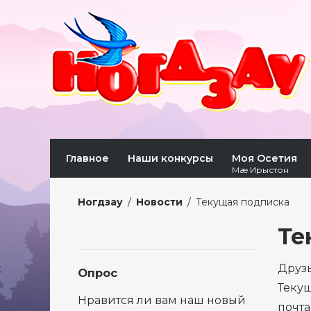
Главное
Наши конкурсы
Моя Осетия
Мæ Ирыстон
Ногдзау
/
Новости
/
Текущая подписка
Те
Друзь
Опрос
Текущ
Нравится ли вам наш новый
почта