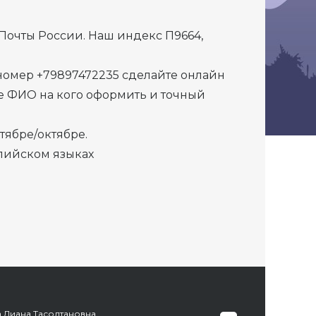
очты России. Наш индекс П9664,
 номер +79897472235 сделайте онлайн
ьте ФИО на кого оформить и точный
тябре/октябре.
глийском языках
а Диана Тасолтановна