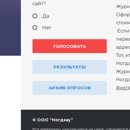
сайт?
Журна
Офор
Да
стоим
Нет
Если 
перев
адрес
Тот, 
Ногдз
РЕЗУЛЬТАТЫ
Журна
Ногдз
АРХИВ ОПРОСОВ
#ног
© ООО “Ногдзау”
Все материалы, находящиеся на сайте, охраняются в