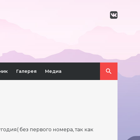
ник
Галерея
Медиа
одия( без первого номера, так как