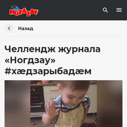
Назад
Челлендж журнала
«Ногдзау»
#хæдзарыбадæм
Видеоплеер